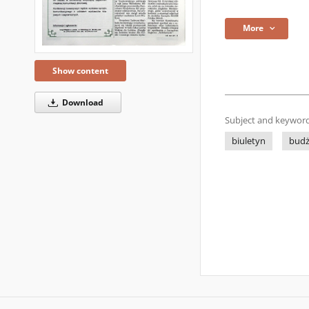
More
Show content
Download
Subject and keyword
biuletyn
budż