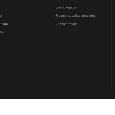
Example page
or
Frequently asked questions
ibutor
Contact details
sher