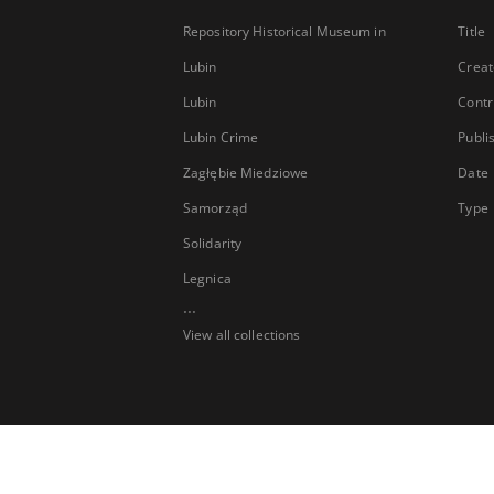
Repository Historical Museum in
Title
Lubin
Creat
Lubin
Contr
Lubin Crime
Publi
Zagłębie Miedziowe
Date
Samorząd
Type
Solidarity
Legnica
...
View all collections