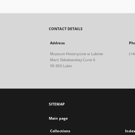
CONTACT DETAILS
Address
Ph
Muzeum Historyczne w Lubinie
(+4
Marii Skłodowskiej-Curie 6
59-300 Lubin
SITEMAP
Main page
Collections
Inde