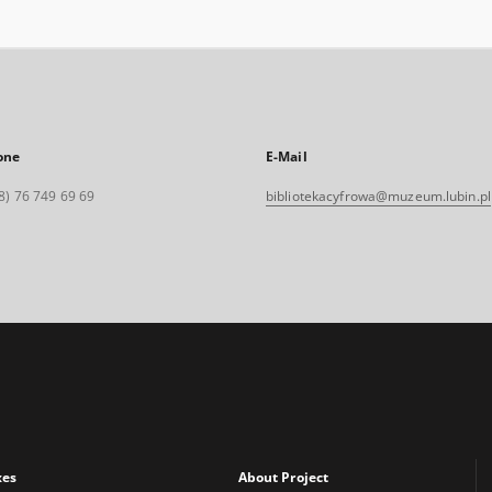
one
E-Mail
8) 76 749 69 69
bibliotekacyfrowa@muzeum.lubin.pl
xes
About Project