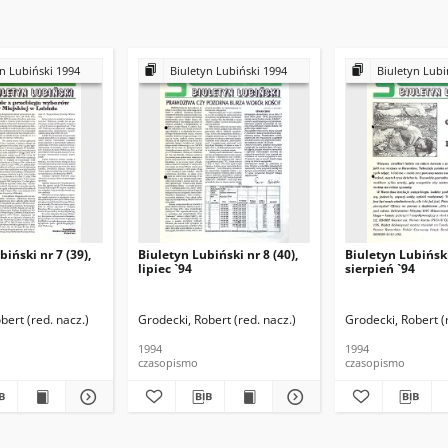
n Lubiński 1994
Biuletyn Lubiński 1994
Biuletyn Lubi
iński nr 7 (39),
Biuletyn Lubiński nr 8 (40),
Biuletyn Lubiński 
lipiec `94
sierpień `94
bert (red. nacz.)
Grodecki, Robert (red. nacz.)
Grodecki, Robert (
1994
1994
czasopismo
czasopismo