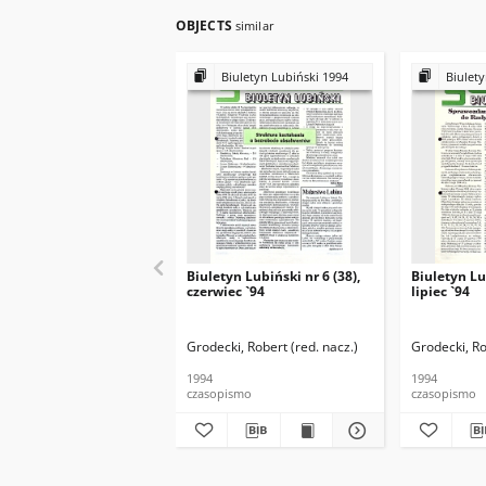
OBJECTS
similar
Biuletyn Lubiński 1994
Biulety
Biuletyn Lubiński nr 6 (38),
Biuletyn Lub
czerwiec `94
lipiec `94
Grodecki, Robert (red. nacz.)
Grodecki, Ro
1994
1994
czasopismo
czasopismo