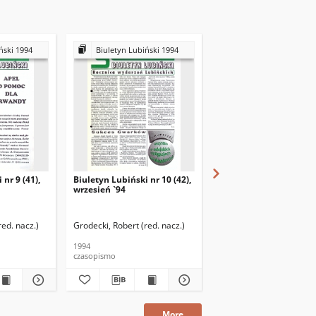
ński 1994
Biuletyn Lubiński 1994
Biuletyn Lubiński 1
nr 9 (41),
Biuletyn Lubiński nr 10 (42),
Biuletyn Lubiński nr 11
wrzesień `94
wrzesień `94
red. nacz.)
Grodecki, Robert (red. nacz.)
Grodecki, Robert (red. na
1994
1994
czasopismo
czasopismo
More