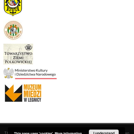
This service runs on
DInGO dLibra 6.3.19
software created by
I understand
Poznan
This page uses 'cookies'.
More information