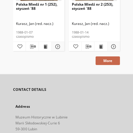
Polska Miedź nr 1 (252),
Polska Miedź nr 2 (253),
Pol
styczeń `88
styczeń `88
sty
Kurasz, Jan (red. nacz.)
Kurasz, Jan (red. nacz.)
Kur
1988-01-07
1988-01-14
198
czasopismo
czasopismo
cza
More
CONTACT DETAILS
Address
Muzeum Historyczne w Lubinie
Marii Skłodowskiej-Curie 6
59-300 Lubin