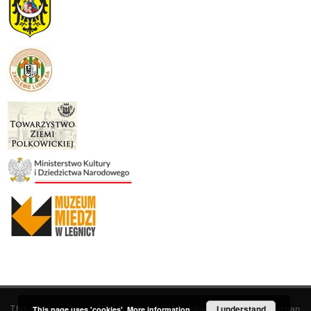
This service runs on
DInGO dLibra 6.3.19
software created by
I understand
Poznan
This page uses 'cookies'.
More information