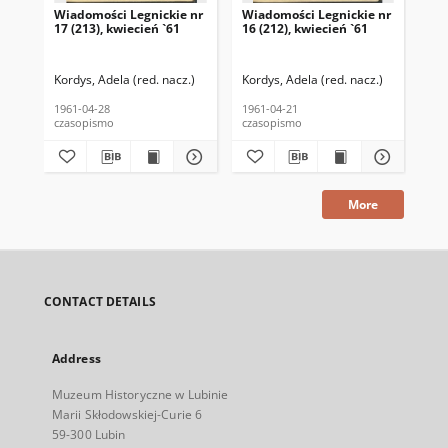
Wiadomości Legnickie nr
Wiadomości Legnickie nr
Wi
17 (213), kwiecień `61
16 (212), kwiecień `61
19 
Kordys, Adela (red. nacz.)
Kordys, Adela (red. nacz.)
Kor
1961-04-28
1961-04-21
196
czasopismo
czasopismo
cza
More
CONTACT DETAILS
Address
Muzeum Historyczne w Lubinie
Marii Skłodowskiej-Curie 6
59-300 Lubin