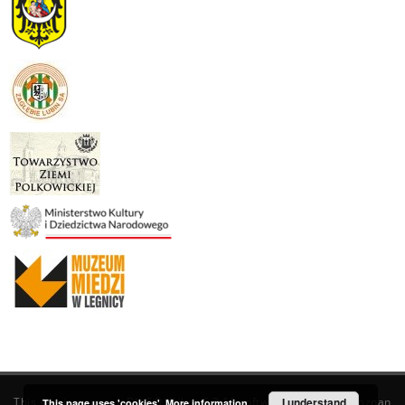
This service runs on
DInGO dLibra 6.3.19
software created by
I understand
Poznan
This page uses 'cookies'.
More information