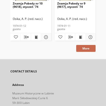
Znamja Pobedy nr 10
Znamja Pobedy nr 9
Zn
(9618), styczeń `74
(9617), styczeń `74
(96
Osika, A. P. (red. nacz.)
Osika, A. P. (red. nacz.)
Osi
1974-01-12
1974-01-11
197
gazeta
gazeta
gaz
More
CONTACT DETAILS
Address
Muzeum Historyczne w Lubinie
Marii Skłodowskiej-Curie 6
59-300 Lubin