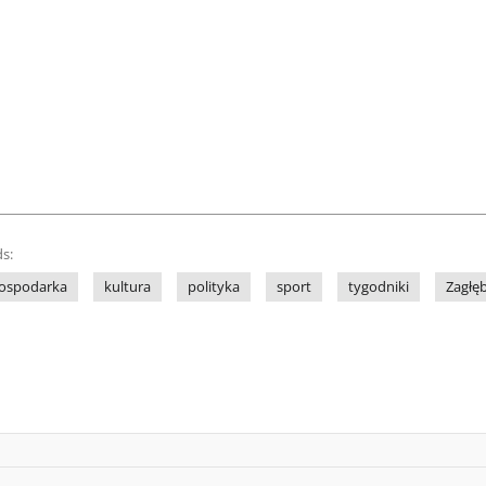
s:
ospodarka
kultura
polityka
sport
tygodniki
Zagłę