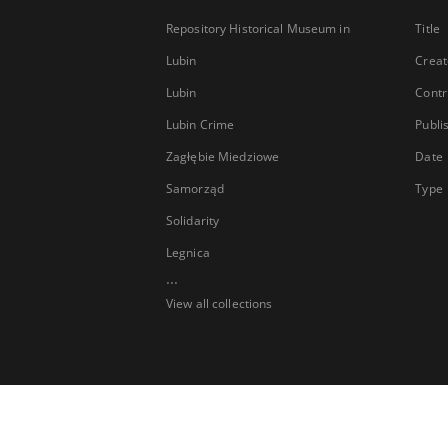
Repository Historical Museum in
Title
Lubin
Creat
Lubin
Contr
Lubin Crime
Publi
Zagłębie Miedziowe
Date
Samorząd
Type
Solidarity
Legnica
...
View all collections