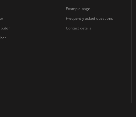
Example page
or
Frequently asked questions
ibutor
Contact details
sher