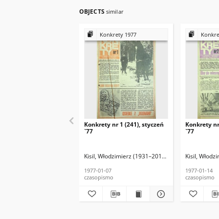
OBJECTS
similar
Konkrety 1977
Konkre
Konkrety nr 1 (241), styczeń
Konkrety nr
`77
`77
Kisil, Włodzimierz (1931–2013) (red. nacz.)
Kisil, Włodz
Raczko
1977-01-07
1977-01-14
czasopismo
czasopismo