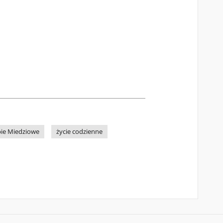
bie Miedziowe
życie codzienne