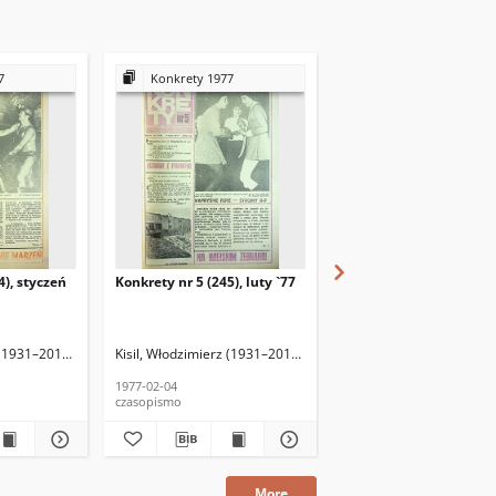
7
Konkrety 1977
Konkrety 1977
4), styczeń
Konkrety nr 5 (245), luty `77
Konkrety nr 6 (246), lut
 (1931–2013) (red. nacz.)
Krzysztof (1952–2016) (fotoreporter)
Kisil, Włodzimierz (1931–2013) (red. nacz.)
Raczkowiak, Krzysztof (1952–2016) (fotoreporter)
Kisil, Włodzimierz (1931–
Raczkowiak, Krzysz
1977-02-04
1977-02-11
czasopismo
czasopismo
More