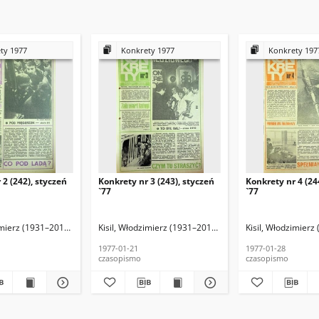
ty 1977
Konkrety 1977
Konkrety 197
 2 (242), styczeń
Konkrety nr 3 (243), styczeń
Konkrety nr 4 (24
`77
`77
imierz (1931–2013) (red. nacz.)
wiak, Krzysztof (1952–2016) (fotoreporter)
Kisil, Włodzimierz (1931–2013) (red. nacz.)
Raczkowiak, Krzysztof (1952–2016) (fotoreporter)
Kisil, Włodzimierz
Raczkowiak, 
1977-01-21
1977-01-28
czasopismo
czasopismo