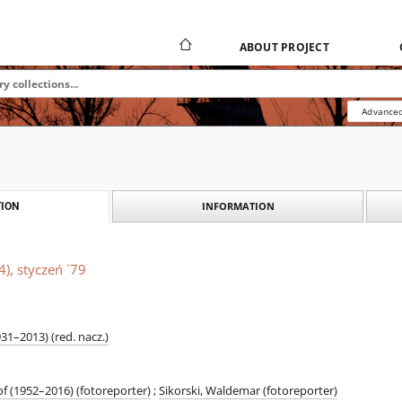
ABOUT PROJECT
Advanced
INFORMATION
ION
4), styczeń `79
931–2013) (red. nacz.)
f (1952–2016) (fotoreporter)
;
Sikorski, Waldemar (fotoreporter)