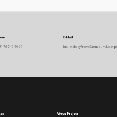
one
E-Mail
8) 76 749 69 69
bibliotekacyfrowa@muzeum.lubin.pl
xes
About Project