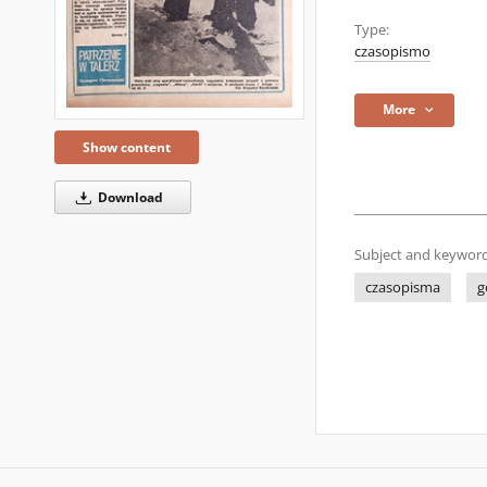
Type:
czasopismo
More
Show content
Download
Subject and keyword
czasopisma
g