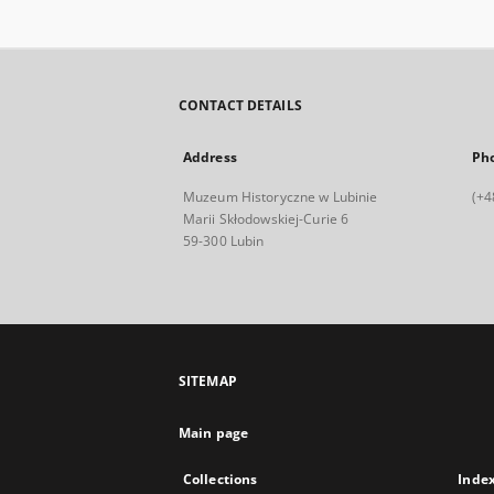
CONTACT DETAILS
Address
Ph
Muzeum Historyczne w Lubinie
(+4
Marii Skłodowskiej-Curie 6
59-300 Lubin
SITEMAP
Main page
Collections
Inde