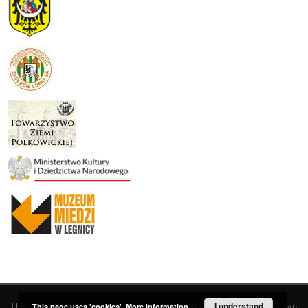
This service runs on
DInGO dLibra 6.3.19
software created by
I understand
Poznan
This page uses 'cookies'.
More information