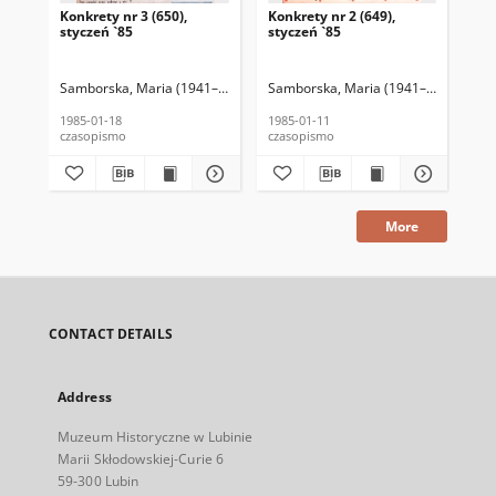
Konkrety nr 3 (650),
Konkrety nr 2 (649),
Kon
styczeń `85
styczeń `85
sty
Samborska, Maria (1941–2016) (red. nacz.)
Samborska, Maria (1941–2016) (red. 
Budnicki, Janusz (1952–202
Sam
1985-01-18
1985-01-11
198
czasopismo
czasopismo
cza
More
CONTACT DETAILS
Address
Muzeum Historyczne w Lubinie
Marii Skłodowskiej-Curie 6
59-300 Lubin