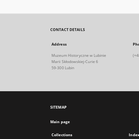
CONTACT DETAILS
Address
Ph
Muzeum Historyczne w Lubinie
(+4
Marii Skłodowskiej-Curie 6
59-300 Lubin
SITEMAP
Main page
Collections
Inde