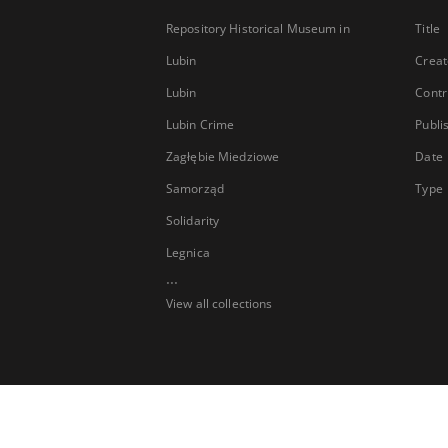
Repository Historical Museum in
Title
Lubin
Creat
Lubin
Contr
Lubin Crime
Publi
Zagłębie Miedziowe
Date
Samorząd
Type
Solidarity
Legnica
...
View all collections