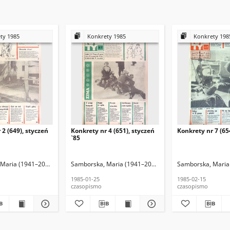
ty 1985
Konkrety 1985
Konkrety 198
 2 (649), styczeń
Konkrety nr 4 (651), styczeń
Konkrety nr 7 (654
`85
Maria (1941–2016) (red. nacz.)
cki, Janusz (1952–2021) (fotoreporter)
Samborska, Maria (1941–2016) (red. nacz.)
Budnicki, Janusz (1952–2021) (fotoreporter)
Samborska, Maria 
Budnicki, J
1985-01-25
1985-02-15
czasopismo
czasopismo