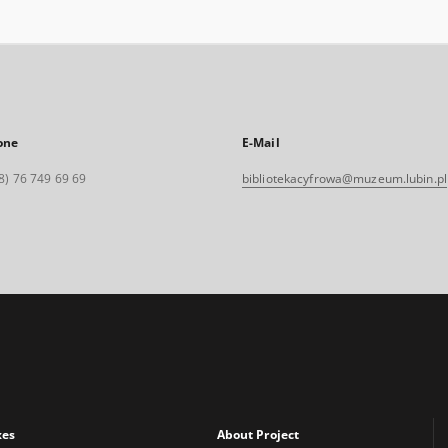
one
E-Mail
8) 76 749 69 69
bibliotekacyfrowa@muzeum.lubin.pl
xes
About Project