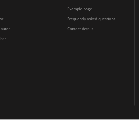
Example page
or
Frequently asked questions
ibutor
Contact details
sher