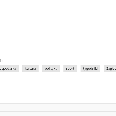
s:
ospodarka
kultura
polityka
sport
tygodniki
Zagłę