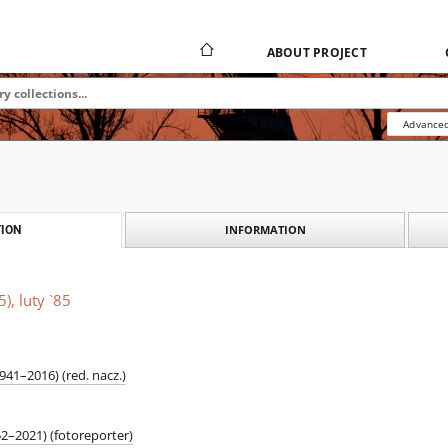
ABOUT PROJECT
Advanced
INFORMATION
ION
), luty `85
41–2016) (red. nacz.)
52–2021) (fotoreporter)