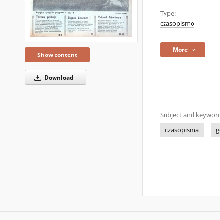
Type:
czasopismo
More
Show content
Download
Subject and keyword
czasopisma
g