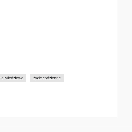
bie Miedziowe
życie codzienne