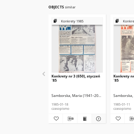
OBJECTS
similar
Konkrety 1985
Konkre
Konkrety nr 3 (650), styczeń
Konkrety nr
`85
`85
Samborska, Maria (1941–2016) (red. nacz.)
Samborska, 
Budni
1985-01-18
1985-01-11
czasopismo
czasopismo