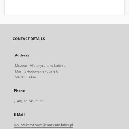
CONTACT DETAILS
Address
Muzeum Historyczne w Lubinie
Marii Skłodowskiej-Curie 6
59-300 Lubin
Phone
(+48) 76 749 69 69
E-Mail
bibliotekacyfrowa@muzeum.lubin.pl