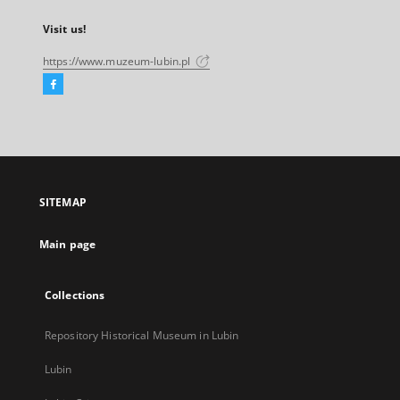
Visit us!
https://www.muzeum-lubin.pl
Facebook
External
link,
will
open
in
a
SITEMAP
new
tab
Main page
Collections
Repository Historical Museum in Lubin
Lubin