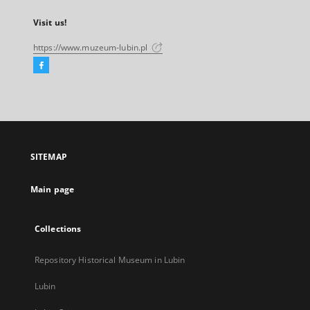
Visit us!
https://www.muzeum-lubin.pl
Facebook
External
link,
will
open
in
a
SITEMAP
new
tab
Main page
Collections
Repository Historical Museum in Lubin
Lubin