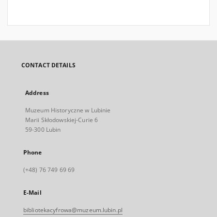
CONTACT DETAILS
Address
Muzeum Historyczne w Lubinie
Marii Skłodowskiej-Curie 6
59-300 Lubin
Phone
(+48) 76 749 69 69
E-Mail
bibliotekacyfrowa@muzeum.lubin.pl