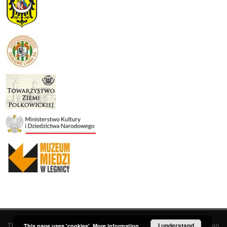
This service runs on
DInGO dLibra 6.3.19
software created by
I understand
Poznan
This page uses 'cookies'.
More information