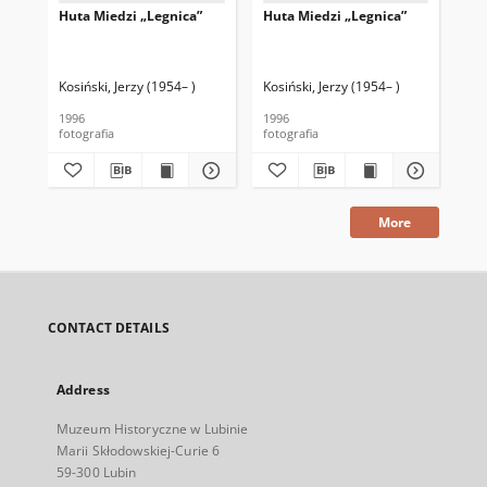
Huta Miedzi „Legnica”
Huta Miedzi „Legnica”
Hut
Kosiński, Jerzy (1954– )
Kosiński, Jerzy (1954– )
Kos
1996
1996
200
fotografia
fotografia
fot
More
CONTACT DETAILS
Address
Muzeum Historyczne w Lubinie
Marii Skłodowskiej-Curie 6
59-300 Lubin