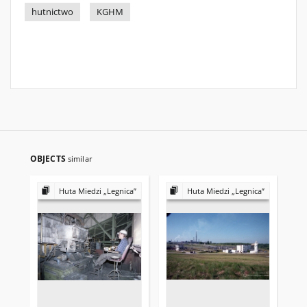
hutnictwo
KGHM
OBJECTS
similar
Huta Miedzi „Legnica”
Huta Miedzi „Legnica”