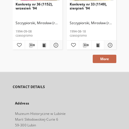
Konkrety nr 36 (1152),
Konkrety nr 33 (1149),
Kon
wrzesień `94
sierpień `94
wrz
Szczypiorski, Mirosław (red. nacz.)
Szczypiorski, Mirosław (red. nacz.)
Kołodziejski, Wincenty (1946–2020) 
Szc
K
1994-09-08
1994-08-18
199
czasopismo
czasopismo
cza
More
CONTACT DETAILS
Address
Muzeum Historyczne w Lubinie
Marii Skłodowskiej-Curie 6
59-300 Lubin