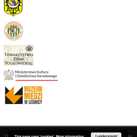
This service runs on
DInGO dLibra 6.3.19
software created by
I understand
Poznan
This page uses 'cookies'.
More information