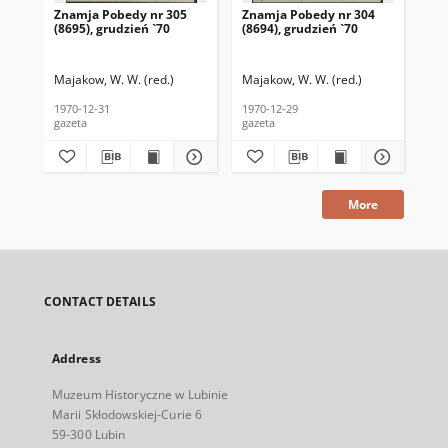
Znamja Pobedy nr 305
Znamja Pobedy nr 304
Zn
(8695), grudzień `70
(8694), grudzień `70
(85
Majakow, W. W. (red.)
Majakow, W. W. (red.)
Maj
1970-12-31
1970-12-29
197
gazeta
gazeta
gaz
More
CONTACT DETAILS
Address
Muzeum Historyczne w Lubinie
Marii Skłodowskiej-Curie 6
59-300 Lubin