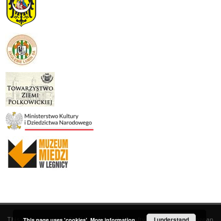
This service runs on
DInGO dLibra 6.3.19
software created by
I understand
Poznan
This page uses 'cookies'.
More information