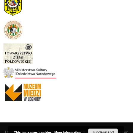
This service runs on
DInGO dLibra 6.3.19
software created by
I understand
Poznan
This page uses 'cookies'.
More information